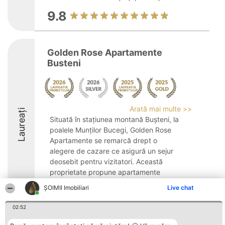
9.8
Golden Rose Apartamente
Busteni
Arată mai multe >>
Laureați
Situată în stațiunea montană Bușteni, la
poalele Munților Bucegi, Golden Rose
Apartamente se remarcă drept o
alegere de cazare ce asigură un sejur
deosebit pentru vizitatori. Această
proprietate propune apartamente
generoase, moderne, situate ...
ȘOIMII Imobiliari
Live chat
8.6
02:52