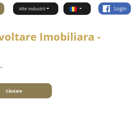
Login
Alte industrii
oltare Imobiliara -
.
Căutare