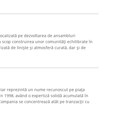
 focalizată pe dezvoltarea de ansambluri
 scop construirea unor comunități echilibrate în
izată de liniște și atmosferă curată, dar și de
iliar reprezintă un nume recunoscut pe piața
in 1998, având o expertiză solidă acumulată în
 Compania se concentrează atât pe tranzacții cu