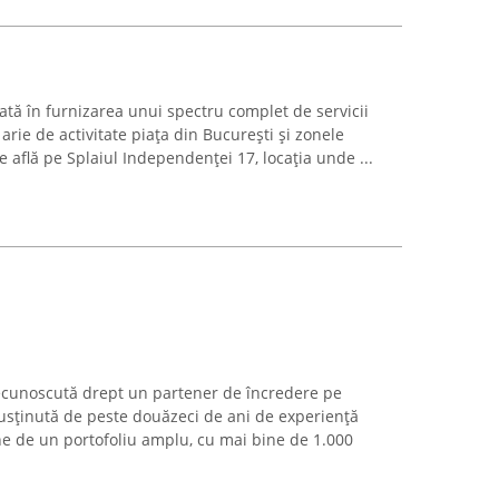
ată în furnizarea unui spectru complet de servicii
arie de activitate piața din București și zonele
e află pe Splaiul Independenței 17, locația unde ...
recunoscută drept un partener de încredere pe
usținută de peste douăzeci de ani de experiență
e de un portofoliu amplu, cu mai bine de 1.000