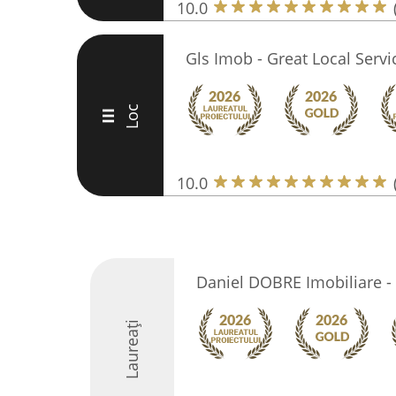
10.0
Gls Imob - Great Local Servi
Loc
III
10.0
Daniel DOBRE Imobiliare - 
Laureați