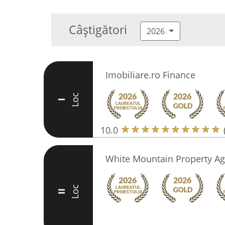
Câștigători
2026
Imobiliare.ro Finance
Loc
I
10.0
White Mountain Property Age
Loc
II