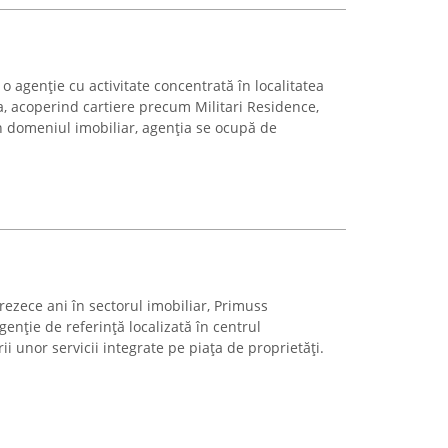
o agenție cu activitate concentrată în localitatea
a, acoperind cartiere precum Militari Residence,
în domeniul imobiliar, agenția se ocupă de
prezece ani în sectorul imobiliar, Primuss
genție de referință localizată în centrul
ii unor servicii integrate pe piața de proprietăți.