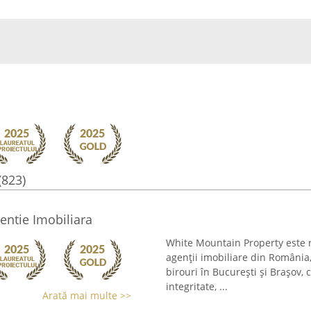
(823)
ntie Imobiliara
White Mountain Property este 
agenții imobiliare din România,
birouri în București și Brașov,
integritate, ...
Arată mai multe >>