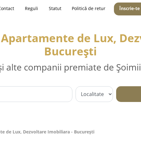
Contact
Reguli
Statut
Politică de retur
Înscrie-te
, Apartamente de Lux, Dezv
Bucureşti
și alte companii premiate de Șoimii
te de Lux, Dezvoltare Imobiliara - Bucureşti