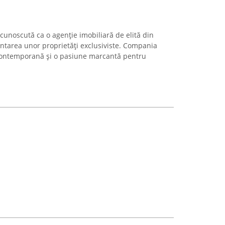
cunoscută ca o agenție imobiliară de elită din
entarea unor proprietăți exclusiviste. Compania
 contemporană și o pasiune marcantă pentru