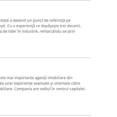
Estate a devenit un punct de referință pe
ti. Cu o experiență ce depășește trei decenii,
a de lider în industrie, remarcându-se prin
cele mai importante agenții imobiliare din
irea unei experiențe avansate și orientate către
obiliare. Compania are sediul în centrul capitalei,