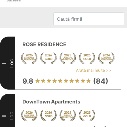
Suceava
ROSE RESIDENCE
Loc
I
Arată mai multe >>
9.8
(84)
DownTown Apartments
Loc
II