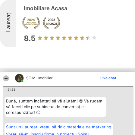
Imobiliare Acasa
Laureați
8.5
Alte firme din zonă
ȘOIMII Imobiliari
Live chat
21:55
Organizator Ranking
Plebiscyt
Contact
Bună, suntem încântați să vă ajutăm! 🙂 Vă rugăm
BRIGHT SOLUTIONS BR SRL
Câștigătorii
Contact
să faceți clic pe subiectul de conversație
Aleea Timisul De Sus 2 Bl. A30
Lista Tuturor
corespunzător! 🙂
Sc. A Et. 4 Ap. 13 Cod 061952
Laureaților
București
Reguli
CUI 36737675
Statut
tel: +40 770 990 492
Politica de
Sunt un Laureat, vreau să ridic materiale de marketing
confidențialitate
Vreau să-mi înscriu firma in proiectul Șoimii