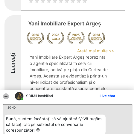
Yani Imobiliare Expert Argeș
Arată mai multe >>
Laureați
Yani Imobiliare Expert Argeș reprezintă
o agenție specializată în servicii
imobiliare, activă pe piața din Curtea de
Argeș. Aceasta se evidențiază printr-un
nivel ridicat de profesionalism și o
concentrare constantă asupra cerințelor
clienților, ...
ȘOIMII Imobiliari
Live chat
9.1
20:40
Bună, suntem încântați să vă ajutăm! 🙂 Vă rugăm
să faceți clic pe subiectul de conversație
Organizator Ranking
Plebiscyt
Contact
corespunzător! 🙂
BRIGHT SOLUTIONS BR SRL
Câștigătorii
Contact