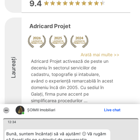
9.4
Adricard Projet
Arată mai multe >>
Laureați
Adricard Projet activează de peste un
deceniu în sectorul serviciilor de
cadastru, topografie și intabulare,
având o experiență remarcabilă în acest
domeniu încă din 2005. Cu sediul în
Galați, firma pune accent pe
simplificarea procedurilor ...
ȘOIMII Imobiliari
Live chat
8.3
12:34
Bună, suntem încântați să vă ajutăm! 🙂 Vă rugăm
Organizator Ranking
Plebiscyt
Contact
BRIGHT SOLUTIONS BR SRL
Câștigătorii
Contact
să faceți clic pe subiectul de conversație