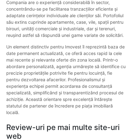
Compania are o experiență considerabilă în sector,
concentrându-se pe facilitarea tranzacțiilor eficiente și
adaptate cerințelor individuale ale clienților săi. Portofoliul
său extins cuprinde apartamente, case, vile, spații pentru
birouri, unități comerciale și industriale, dar și terenuri,
reușind astfel să răspundă unei game variate de solicitări.
Un element distinctiv pentru Imovest îl reprezintă baza de
date permanent actualizată, ce oferă acces rapid la cele
mai recente și relevante oferte din zona locală. Printr-o
abordare personalizată, agenția urmărește să identifice cu
precizie proprietățile potrivite fie pentru locuință, fie
pentru dezvoltarea afacerilor. Profesionalismul și
experiența echipei permit acordarea de consultanță
specializată, simplificând și transparentizând procesul de
achiziție. Această orientare spre excelență întărește
statutul de partener de încredere pe piața imobiliară
locală.
Review-uri pe mai multe site-uri
web