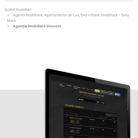
Șoimii Imobiliari
Agentii Imobiliare, Apartamente de Lux, Dezvoltare Imobiliara - Satu
Mare
Agenţia Imobiliară Imovest