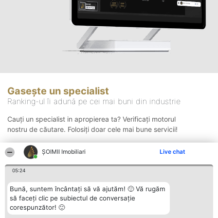
Gasește un specialist
Ranking-ul îi adună pe cei mai buni din industrie
Cauți un specialist in apropierea ta? Verificați motorul
nostru de căutare. Folosiți doar cele mai bune servicii!
ȘOIMII Imobiliari
Live chat
Căutare
05:24
Bună, suntem încântați să vă ajutăm! 🙂 Vă rugăm
să faceți clic pe subiectul de conversație
corespunzător! 🙂