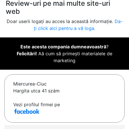
Review-uri pe mai multe site-uri
web
Doar userii logați au acces la această informație.
Da-
ți click aici pentru a vă loga.
Este acesta compania dumneavoastră
?
Felicitări!
Aă cum să primești materialele de
marketing
Miercurea-Ciuc
Hargita utca 41 szám
Vezi profilul firmei pe