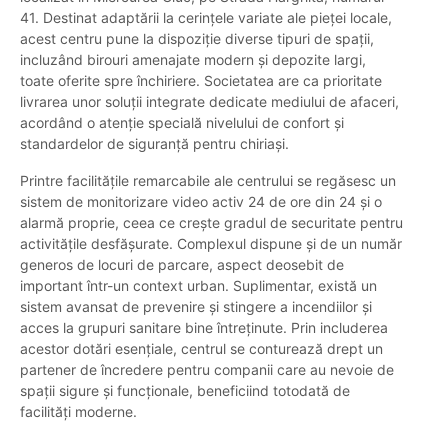
41. Destinat adaptării la cerințele variate ale pieței locale,
acest centru pune la dispoziție diverse tipuri de spații,
incluzând birouri amenajate modern și depozite largi,
toate oferite spre închiriere. Societatea are ca prioritate
livrarea unor soluții integrate dedicate mediului de afaceri,
acordând o atenție specială nivelului de confort și
standardelor de siguranță pentru chiriași.
Printre facilitățile remarcabile ale centrului se regăsesc un
sistem de monitorizare video activ 24 de ore din 24 și o
alarmă proprie, ceea ce crește gradul de securitate pentru
activitățile desfășurate. Complexul dispune și de un număr
generos de locuri de parcare, aspect deosebit de
important într-un context urban. Suplimentar, există un
sistem avansat de prevenire și stingere a incendiilor și
acces la grupuri sanitare bine întreținute. Prin includerea
acestor dotări esențiale, centrul se conturează drept un
partener de încredere pentru companii care au nevoie de
spații sigure și funcționale, beneficiind totodată de
facilități moderne.