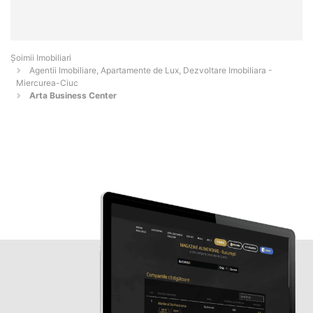
Șoimii Imobiliari
Agentii Imobiliare, Apartamente de Lux, Dezvoltare Imobiliara -
Miercurea-Ciuc
Arta Business Center