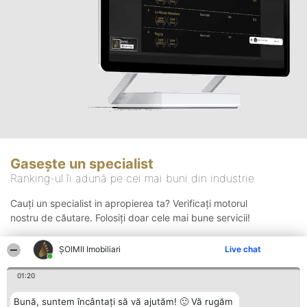
Gasește un specialist
Ranking-ul îi adună pe cei mai buni din industrie
Cauți un specialist in apropierea ta? Verificați motorul
nostru de căutare. Folosiți doar cele mai bune servicii!
ȘOIMII Imobiliari
Live chat
Căutare
01:20
Bună, suntem încântați să vă ajutăm! 🙂 Vă rugăm