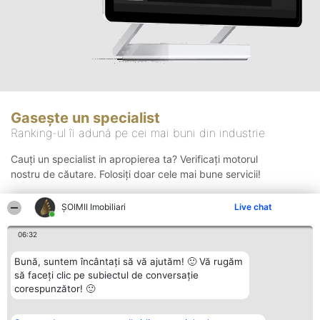
Gasește un specialist
Ranking-ul îi adună pe cei mai buni din industrie
Cauți un specialist in apropierea ta? Verificați motorul
nostru de căutare. Folosiți doar cele mai bune servicii!
ȘOIMII Imobiliari
Live chat
Căutare
06:32
Bună, suntem încântați să vă ajutăm! 🙂 Vă rugăm
să faceți clic pe subiectul de conversație
corespunzător! 🙂