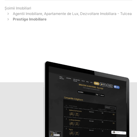
Șoimii Imobiliari
Agentii Imobiliare, Apartamente de Lux, Dezvoltare Imobiliara - Tulcea
Prestige Imobiliare