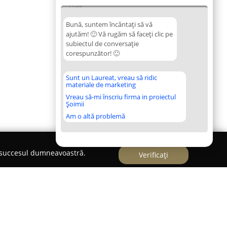
11:59
Bună, suntem încântați să vă
ajutăm! 🙂 Vă rugăm să faceți clic pe
subiectul de conversație
corespunzător! 🙂
Sunt un Laureat, vreau să ridic
materiale de marketing
Vreau să-mi înscriu firma in proiectul
Șoimii
Am o altă problemă
e succesul dumneavoastră.
Verificați
e Imobiliara