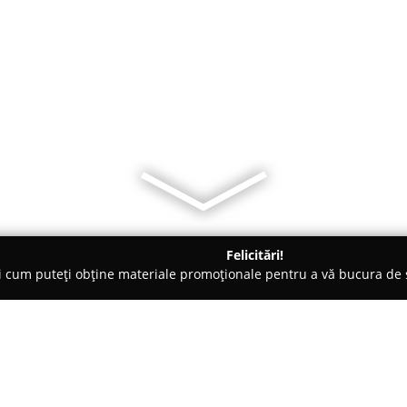
Felicitări!
ți cum puteți obține materiale promoționale pentru a vă bucura d
e de Lux, Dezvoltare Imobiliara - Mediaş
Global Fuzion - Agenti