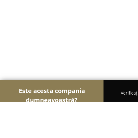
Este acesta compania
Verifica
dumneavoastră?
Șoimii Imobiliari
Agentii Imobiliare, Apartament