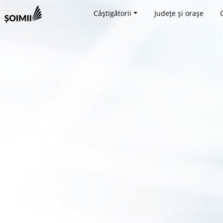
Câștigătorii
Județe și orașe