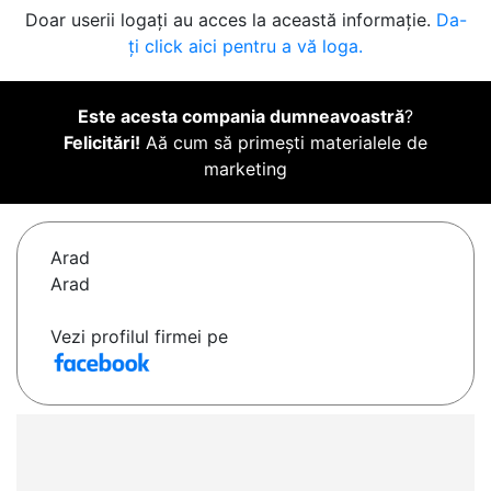
Doar userii logați au acces la această informație.
Da-
ți click aici pentru a vă loga.
Este acesta compania dumneavoastră
?
Felicitări!
Aă cum să primești materialele de
marketing
Arad
Arad
Vezi profilul firmei pe