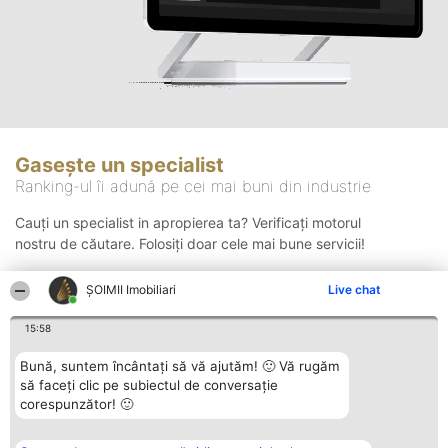
Gasește un specialist
Ranking-ul îi adună pe cei mai buni din industrie
Cauți un specialist in apropierea ta? Verificați motorul
nostru de căutare. Folosiți doar cele mai bune servicii!
ȘOIMII Imobiliari
Live chat
Căutare
15:58
Bună, suntem încântați să vă ajutăm! 🙂 Vă rugăm
să faceți clic pe subiectul de conversație
corespunzător! 🙂