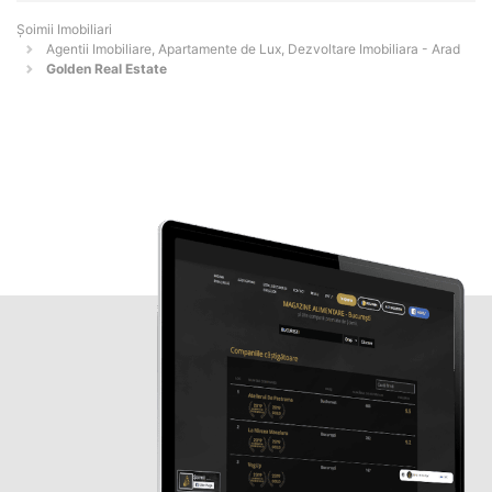
Șoimii Imobiliari
Agentii Imobiliare, Apartamente de Lux, Dezvoltare Imobiliara - Arad
Golden Real Estate