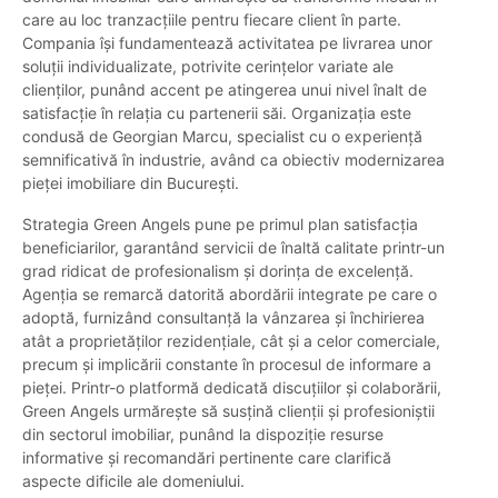
care au loc tranzacțiile pentru fiecare client în parte.
Compania își fundamentează activitatea pe livrarea unor
soluții individualizate, potrivite cerințelor variate ale
clienților, punând accent pe atingerea unui nivel înalt de
satisfacție în relația cu partenerii săi. Organizația este
condusă de Georgian Marcu, specialist cu o experiență
semnificativă în industrie, având ca obiectiv modernizarea
pieței imobiliare din București.
Strategia Green Angels pune pe primul plan satisfacția
beneficiarilor, garantând servicii de înaltă calitate printr-un
grad ridicat de profesionalism și dorința de excelență.
Agenția se remarcă datorită abordării integrate pe care o
adoptă, furnizând consultanță la vânzarea și închirierea
atât a proprietăților rezidențiale, cât și a celor comerciale,
precum și implicării constante în procesul de informare a
pieței. Printr-o platformă dedicată discuțiilor și colaborării,
Green Angels urmărește să susțină clienții și profesioniștii
din sectorul imobiliar, punând la dispoziție resurse
informative și recomandări pertinente care clarifică
aspecte dificile ale domeniului.