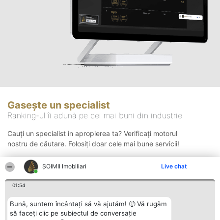
Gasește un specialist
Ranking-ul îi adună pe cei mai buni din industrie
Cauți un specialist in apropierea ta? Verificați motorul
nostru de căutare. Folosiți doar cele mai bune servicii!
ȘOIMII Imobiliari
Live chat
Căutare
01:54
Bună, suntem încântați să vă ajutăm! 🙂 Vă rugăm
să faceți clic pe subiectul de conversație