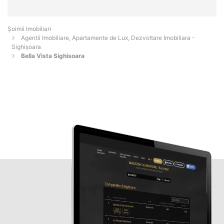
Șoimii Imobiliari
Agentii Imobiliare, Apartamente de Lux, Dezvoltare Imobiliara -
Sighişoara
Bella Vista Sighisoara