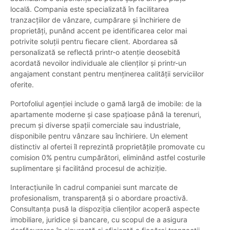
locală. Compania este specializată în facilitarea
tranzacțiilor de vânzare, cumpărare și închiriere de
proprietăți, punând accent pe identificarea celor mai
potrivite soluții pentru fiecare client. Abordarea să
personalizată se reflectă printr-o atenție deosebită
acordată nevoilor individuale ale clienților și printr-un
angajament constant pentru menținerea calității serviciilor
oferite.
Portofoliul agenției include o gamă largă de imobile: de la
apartamente moderne și case spațioase până la terenuri,
precum și diverse spații comerciale sau industriale,
disponibile pentru vânzare sau închiriere. Un element
distinctiv al ofertei îl reprezintă proprietățile promovate cu
comision 0% pentru cumpărători, eliminând astfel costurile
suplimentare și facilitând procesul de achiziție.
Interacțiunile în cadrul companiei sunt marcate de
profesionalism, transparență și o abordare proactivă.
Consultanța pusă la dispoziția clienților acoperă aspecte
imobiliare, juridice și bancare, cu scopul de a asigura