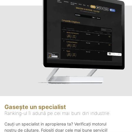
Gasește un specialist
Ranking-ul îi adună pe cei mai buni din industrie
Cauți un specialist in apropierea ta? Verificați motorul
nostru de căutare. Folosiți doar cele mai bune servicii!