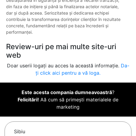
desfășurarea în siguranță și eficiență a fiecărei tranzacții,
din faza de inițiere și până la finalizarea actelor notariale,
dar și după aceea. Seriozitatea și dedicarea echipei
contribuie la transformarea dorințelor clienților în rezultate
concrete, fundamentând relații pe baza încrederii și
performanței.
Review-uri pe mai multe site-uri
web
Doar userii logați au acces la această informație.
Da-
ți click aici pentru a vă loga.
Este acesta compania dumneavoastră
?
Felicitări!
Aă cum să primești materialele de
marketing
Sibiu