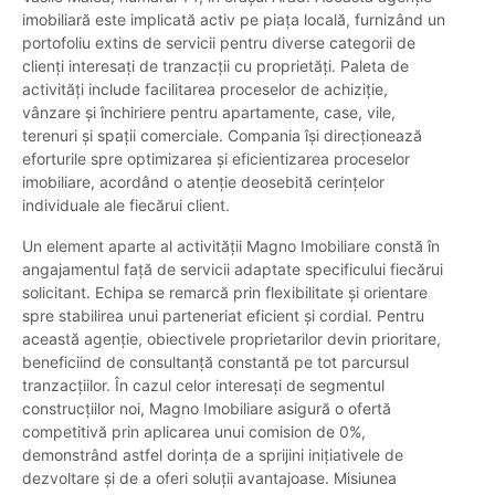
imobiliară este implicată activ pe piața locală, furnizând un
portofoliu extins de servicii pentru diverse categorii de
clienți interesați de tranzacții cu proprietăți. Paleta de
activități include facilitarea proceselor de achiziție,
vânzare și închiriere pentru apartamente, case, vile,
terenuri și spații comerciale. Compania își direcționează
eforturile spre optimizarea și eficientizarea proceselor
imobiliare, acordând o atenție deosebită cerințelor
individuale ale fiecărui client.
Un element aparte al activității Magno Imobiliare constă în
angajamentul față de servicii adaptate specificului fiecărui
solicitant. Echipa se remarcă prin flexibilitate și orientare
spre stabilirea unui parteneriat eficient și cordial. Pentru
această agenție, obiectivele proprietarilor devin prioritare,
beneficiind de consultanță constantă pe tot parcursul
tranzacțiilor. În cazul celor interesați de segmentul
construcțiilor noi, Magno Imobiliare asigură o ofertă
competitivă prin aplicarea unui comision de 0%,
demonstrând astfel dorința de a sprijini inițiativele de
dezvoltare și de a oferi soluții avantajoase. Misiunea