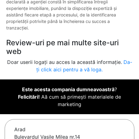
declarată a agenției constă în simplificarea întregii
experiențe imobiliare, punând la dispoziție expertiză și
asistând fiecare etapă a procesului, de la identificarea
proprietății potrivite până la încheierea cu succes a
tranzacției.
Review-uri pe mai multe site-uri
web
Doar userii logați au acces la această informație.
Da-
ți click aici pentru a vă loga.
Este acesta compania dumneavoastră
?
Felicitări!
Aă cum să primești materialele de
marketing
Arad
Bulevardul Vasile Milea nr.14