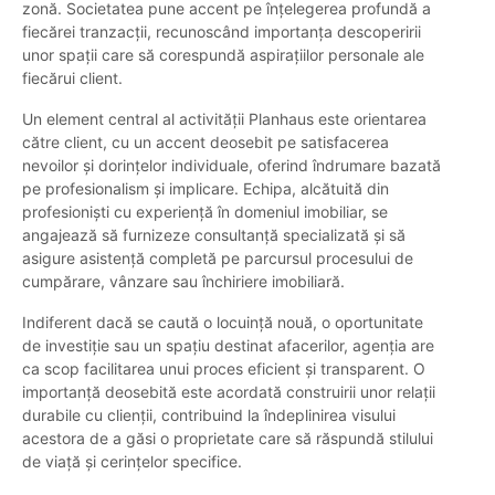
zonă. Societatea pune accent pe înțelegerea profundă a
fiecărei tranzacții, recunoscând importanța descoperirii
unor spații care să corespundă aspirațiilor personale ale
fiecărui client.
Un element central al activității Planhaus este orientarea
către client, cu un accent deosebit pe satisfacerea
nevoilor și dorințelor individuale, oferind îndrumare bazată
pe profesionalism și implicare. Echipa, alcătuită din
profesioniști cu experiență în domeniul imobiliar, se
angajează să furnizeze consultanță specializată și să
asigure asistență completă pe parcursul procesului de
cumpărare, vânzare sau închiriere imobiliară.
Indiferent dacă se caută o locuință nouă, o oportunitate
de investiție sau un spațiu destinat afacerilor, agenția are
ca scop facilitarea unui proces eficient și transparent. O
importanță deosebită este acordată construirii unor relații
durabile cu clienții, contribuind la îndeplinirea visului
acestora de a găsi o proprietate care să răspundă stilului
de viață și cerințelor specifice.