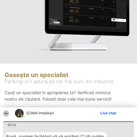
Gasește un specialist
Ranking-ul îi adună pe cei mai buni din industrie
Cauți un specialist in apropierea ta? Verificați motorul
nostru de căutare. Folosiți doar cele mai bune servicii!
ȘOIMII Imobiliari
Live chat
Căutare
03:14
Bună, suntem încântați să vă ajutăm! 🙂 Vă rugăm