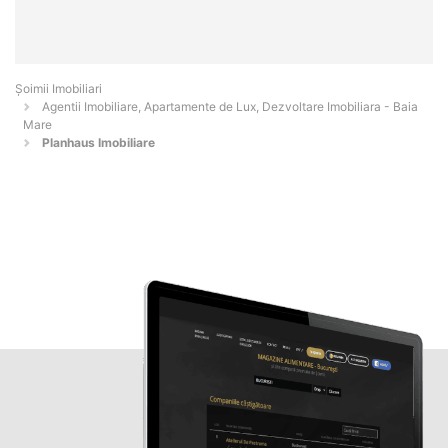
Șoimii Imobiliari
Agentii Imobiliare, Apartamente de Lux, Dezvoltare Imobiliara - Baia
Mare
Planhaus Imobiliare