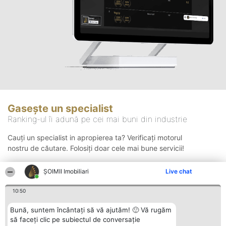
Gasește un specialist
Ranking-ul îi adună pe cei mai buni din industrie
Cauți un specialist in apropierea ta? Verificați motorul
nostru de căutare. Folosiți doar cele mai bune servicii!
ȘOIMII Imobiliari
Live chat
Căutare
10:50
Bună, suntem încântați să vă ajutăm! 🙂 Vă rugăm
să faceți clic pe subiectul de conversație