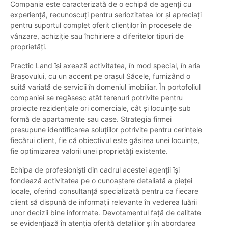
Compania este caracterizată de o echipă de agenți cu
experiență, recunoscuți pentru seriozitatea lor și apreciați
pentru suportul complet oferit clienților în procesele de
vânzare, achiziție sau închiriere a diferitelor tipuri de
proprietăți.
Practic Land își axează activitatea, în mod special, în aria
Brașovului, cu un accent pe orașul Săcele, furnizând o
suită variată de servicii în domeniul imobiliar. În portofoliul
companiei se regăsesc atât terenuri potrivite pentru
proiecte rezidențiale ori comerciale, cât și locuințe sub
formă de apartamente sau case. Strategia firmei
presupune identificarea soluțiilor potrivite pentru cerințele
fiecărui client, fie că obiectivul este găsirea unei locuințe,
fie optimizarea valorii unei proprietăți existente.
Echipa de profesioniști din cadrul acestei agenții își
fondează activitatea pe o cunoaștere detaliată a pieței
locale, oferind consultanță specializată pentru ca fiecare
client să dispună de informații relevante în vederea luării
unor decizii bine informate. Devotamentul față de calitate
se evidențiază în atenția oferită detaliilor și în abordarea