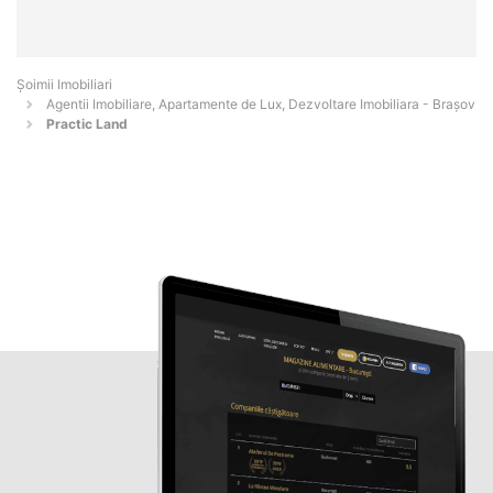
Șoimii Imobiliari
Agentii Imobiliare, Apartamente de Lux, Dezvoltare Imobiliara - Braşov
Practic Land