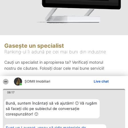
Gasește un specialist
Ranking-ul îi adună pe cei mai buni din industrie
Cauți un specialist in apropierea ta? Verificați motorul
nostru de căutare. Folosiți doar cele mai bune servicii!
ȘOIMII Imobiliari
Live chat
Căutare
06:17
Bună, suntem încântați să vă ajutăm! 🙂 Vă rugăm
să faceți clic pe subiectul de conversație
corespunzător! 🙂
Sunt un Laureat, vreau să ridic materiale de