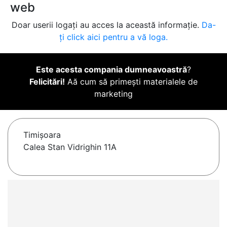
web
Doar userii logați au acces la această informație.
Da-
ți click aici pentru a vă loga.
Este acesta compania dumneavoastră
?
Felicitări!
Aă cum să primești materialele de
marketing
Timişoara
Calea Stan Vidrighin 11A