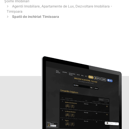
Șoimii Imobiliari
Agentii Imobiliare, Apartamente de Lux, Dezvoltare Imobiliara -
Timişoara
Spatii de inchiriat Timisoara