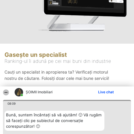
Gasește un specialist
Ranking-ul îi adună pe cei mai buni din industrie
Cauți un specialist in apropierea ta? Verificați motorul
nostru de căutare. Folosiți doar cele mai bune servicii!
ȘOIMII Imobiliari
Live chat
Căutare
08:09
Bună, suntem încântați să vă ajutăm! 🙂 Vă rugăm
să faceți clic pe subiectul de conversație
corespunzător! 🙂