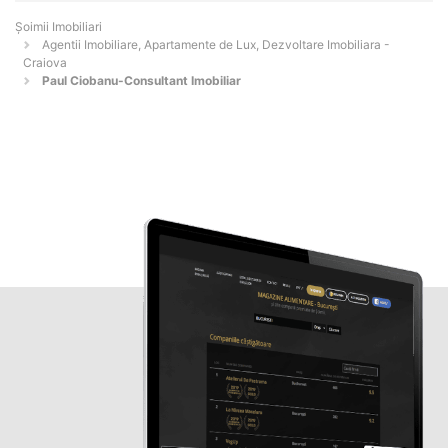
Șoimii Imobiliari
Agentii Imobiliare, Apartamente de Lux, Dezvoltare Imobiliara -
Craiova
Paul Ciobanu-Consultant Imobiliar