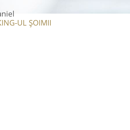
niel
ING-UL ȘOIMII