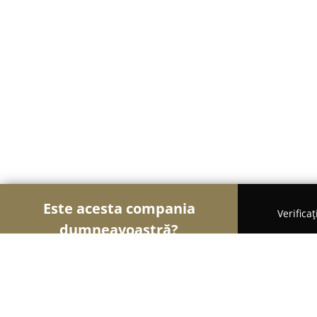
Este acesta compania
Verifica
dumneavoastră?
Șoimii Imobiliari
Agentii Imobiliare, Apartament