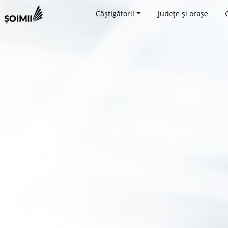
Câștigătorii
Județe și orașe