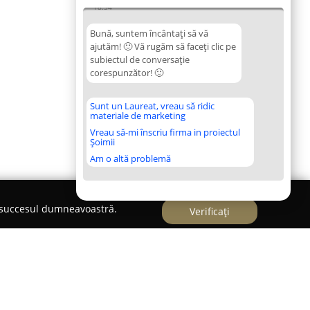
18:54
Bună, suntem încântați să vă
ajutăm! 🙂 Vă rugăm să faceți clic pe
subiectul de conversație
corespunzător! 🙂
Sunt un Laureat, vreau să ridic
materiale de marketing
Vreau să-mi înscriu firma in proiectul
Șoimii
Am o altă problemă
e succesul dumneavoastră.
Verificați
l