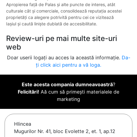
Apropierea față de Palas și alte puncte de interes, atât
culturale cât și comerciale, consolidează reputația acestei
proprietăți ca alegere potrivită pentru cei ce vizitează
Iașiul și caută liniște dublată de accesibilitate.
Review-uri pe mai multe site-uri
web
Doar userii logați au acces la această informație.
Da-
ți click aici pentru a vă loga.
Este acesta compania dumneavoastră
?
Felicitări!
Aă cum să primești materialele de
marketing
Hlincea
Mugurilor Nr. 41, bloc Evolette 2, et. 1, ap.12