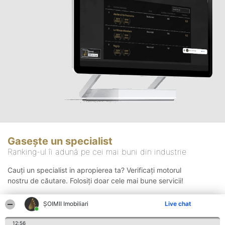
Gasește un specialist
Ranking-ul îi adună pe cei mai buni din industrie
Cauți un specialist in apropierea ta? Verificați motorul
nostru de căutare. Folosiți doar cele mai bune servicii!
ȘOIMII Imobiliari
Live chat
Căutare
12:56