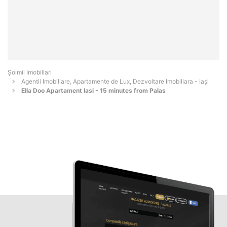
Șoimii Imobiliari
Agentii Imobiliare, Apartamente de Lux, Dezvoltare Imobiliara - Iaşi
Ella Doo Apartament Iasi - 15 minutes from Palas