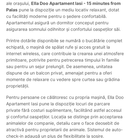
ale orașului,
Ella Doo Apartament Iasi - 15 minutes from
Palas
pune la dispoziție un mediu locativ relaxant, dotat
cu facilități moderne pentru o ședere confortabilă.
Apartamentul asigură un dormitor conceput pentru
asigurarea somnului odihnitor și confortului oaspeților săi.
Printre dotările disponibile se numără o bucătărie complet
echipată, o mașină de spălat rufe și acces gratuit la
internet wireless, care contribuie la crearea unei atmosfere
primitoare, potrivite pentru petrecerea timpului în familie
sau pentru un sejur prelungit. De asemenea, unitatea
dispune de un balcon privat, amenajat pentru a oferi
momente de relaxare cu vedere spre curtea sau grădina
proprietății.
Pentru persoane ce călătoresc cu propria mașină, Ella Doo
Apartament Iasi pune la dispoziție locuri de parcare
private fără costuri suplimentare, facilitând astfel accesul
și confortul oaspeților. Locația se distinge prin acceptarea
animalelor de companie, detaliu care o face deosebit de
atractivă pentru proprietarii de animale. Sistemul de auto-
check-in adaugă un plus de flexibilitate la sosire.