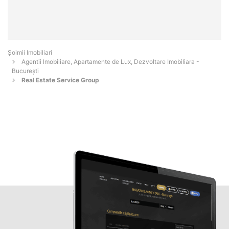
Șoimii Imobiliari
Agentii Imobiliare, Apartamente de Lux, Dezvoltare Imobiliara -
Bucureşti
Real Estate Service Group