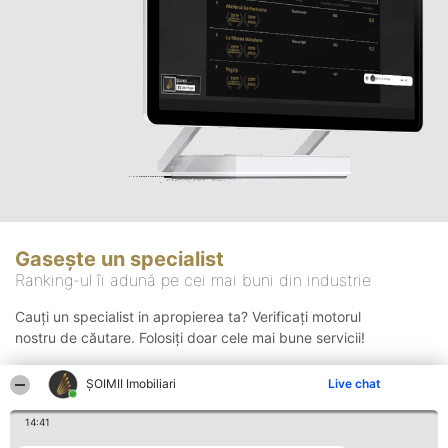
Gasește un specialist
Ranking-ul îi adună pe cei mai buni din industrie
Cauți un specialist in apropierea ta? Verificați motorul
nostru de căutare. Folosiți doar cele mai bune servicii!
ȘOIMII Imobiliari
Live chat
Căutare
14:41