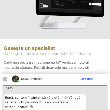
Gasește un specialist
Ranking-ul îi adună pe cei mai buni din industrie
Cauți un specialist in apropierea ta? Verificați motorul
nostru de căutare. Folosiți doar cele mai bune servicii!
ȘOIMII Imobiliari
Live chat
Căutare
14:43
Bună, suntem încântați să vă ajutăm! 🙂 Vă rugăm
să faceți clic pe subiectul de conversație
corespunzător! 🙂