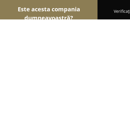
Este acesta compania
Verifica
dumneavoastră?
Șoimii Imobiliari
Agentii Imobiliare, Apartamente
Casa Ta, in Giroc
8.6
(11)
Giroc, Giroc
Afișează numărul de telefon