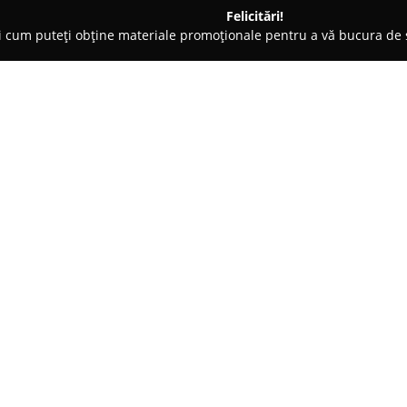
Felicitări!
ți cum puteți obține materiale promoționale pentru a vă bucura d
 de Lux, Dezvoltare Imobiliara - Giroc
Casa Ta, in Giroc
Despre companie:
Casa Ta
operează ca o agenție i
Timiș, fiind recunoscută pentr
desfășoară activități care acope
vânzări, achiziții și închirierea
Arată mai multe >>
industriale, precum și spații c
Datorită profesionalismului ca
permanent să simplifice aspecte
imobiliar. Printre punctele sal
ale proprietăților imobiliare î