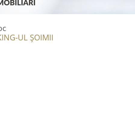
oc
ING-UL ȘOIMII