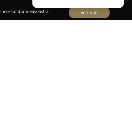
e succesul dumneavoastră.
Verificați
mobiliară prezentă în Timișoara și în județul
u încrederea acordată de clienți. Compania
ră o gamă variată de servicii imobiliare, inclusiv
 de apartamente, case, vile, terenuri, hale
omerciale.
re o caracterizează, această agenție urmărește
le complexe ale tranzacțiilor în sectorul
e forte se numără abilitatea de a efectua evaluări
n regim urgent, ceea ce permite obținerea rapidă