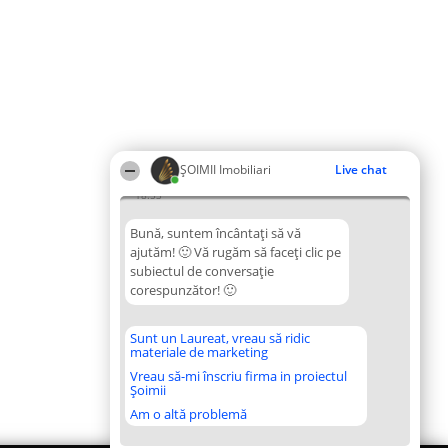
ȘOIMII Imobiliari
Live chat
18:53
Bună, suntem încântați să vă
ajutăm! 🙂 Vă rugăm să faceți clic pe
subiectul de conversație
corespunzător! 🙂
Sunt un Laureat, vreau să ridic
materiale de marketing
Vreau să-mi înscriu firma in proiectul
Șoimii
Am o altă problemă