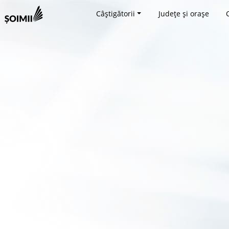
Câștigătorii
Județe și orașe