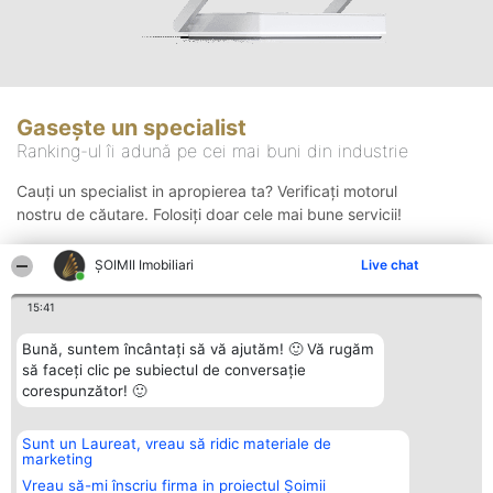
Gasește un specialist
Ranking-ul îi adună pe cei mai buni din industrie
Cauți un specialist in apropierea ta? Verificați motorul
nostru de căutare. Folosiți doar cele mai bune servicii!
ȘOIMII Imobiliari
Live chat
Căutare
15:41
Bună, suntem încântați să vă ajutăm! 🙂 Vă rugăm
să faceți clic pe subiectul de conversație
corespunzător! 🙂
Sunt un Laureat, vreau să ridic materiale de
Organizator Ranking
Plebiscyt
Contact
marketing
BRIGHT SOLUTIONS BR SRL
Câștigătorii
Contact
Aleea Timisul De Sus 2 Bl. A30
Lista Tuturor
Vreau să-mi înscriu firma in proiectul Șoimii