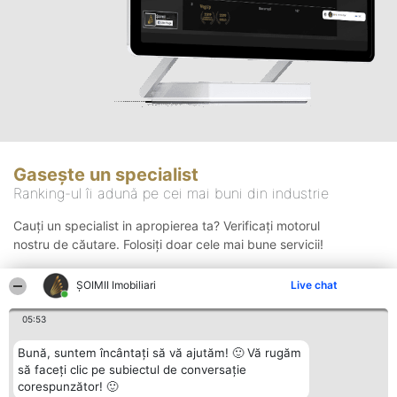
Gasește un specialist
Ranking-ul îi adună pe cei mai buni din industrie
Cauți un specialist in apropierea ta? Verificați motorul
nostru de căutare. Folosiți doar cele mai bune servicii!
ȘOIMII Imobiliari
Live chat
Căutare
05:53
Bună, suntem încântați să vă ajutăm! 🙂 Vă rugăm
să faceți clic pe subiectul de conversație
corespunzător! 🙂