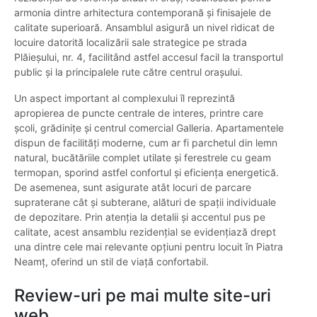
armonia dintre arhitectura contemporană și finisajele de
calitate superioară. Ansamblul asigură un nivel ridicat de
locuire datorită localizării sale strategice pe strada
Plăieșului, nr. 4, facilitând astfel accesul facil la transportul
public și la principalele rute către centrul orașului.
Un aspect important al complexului îl reprezintă
apropierea de puncte centrale de interes, printre care
școli, grădinițe și centrul comercial Galleria. Apartamentele
dispun de facilități moderne, cum ar fi parchetul din lemn
natural, bucătăriile complet utilate și ferestrele cu geam
termopan, sporind astfel confortul și eficiența energetică.
De asemenea, sunt asigurate atât locuri de parcare
supraterane cât și subterane, alături de spații individuale
de depozitare. Prin atenția la detalii și accentul pus pe
calitate, acest ansamblu rezidențial se evidențiază drept
una dintre cele mai relevante opțiuni pentru locuit în Piatra
Neamț, oferind un stil de viață confortabil.
Review-uri pe mai multe site-uri
web