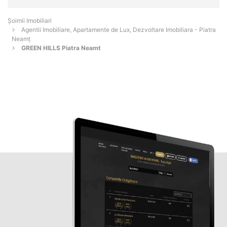
Șoimii Imobiliari
Agentii Imobiliare, Apartamente de Lux, Dezvoltare Imobiliara - Piatra
Neamţ
GREEN HILLS Piatra Neamt