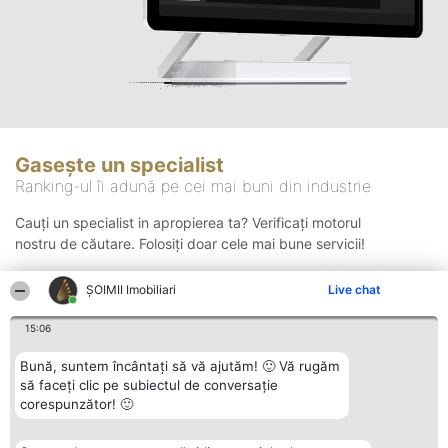
Gasește un specialist
Ranking-ul îi adună pe cei mai buni din industrie
Cauți un specialist in apropierea ta? Verificați motorul
nostru de căutare. Folosiți doar cele mai bune servicii!
ȘOIMII Imobiliari
Live chat
Căutare
15:06
Bună, suntem încântați să vă ajutăm! 🙂 Vă rugăm
să faceți clic pe subiectul de conversație
corespunzător! 🙂