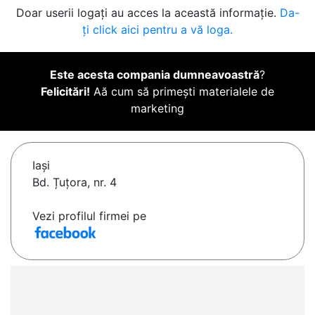
Doar userii logați au acces la această informație.
Da-
ți click aici pentru a vă loga.
Este acesta compania dumneavoastră
?
Felicitări!
Aă cum să primești materialele de
marketing
Iaşi
Bd. Țuțora, nr. 4
Vezi profilul firmei pe