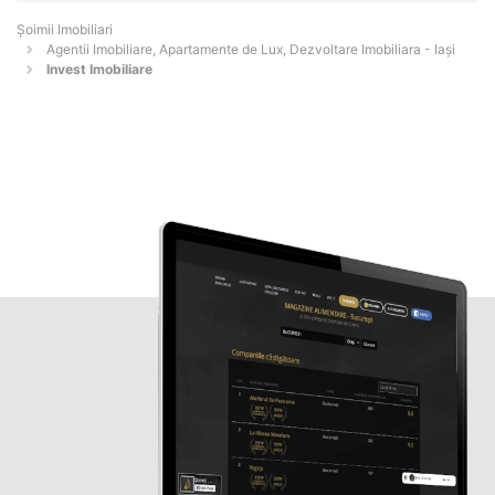
Șoimii Imobiliari
Agentii Imobiliare, Apartamente de Lux, Dezvoltare Imobiliara - Iaşi
Invest Imobiliare