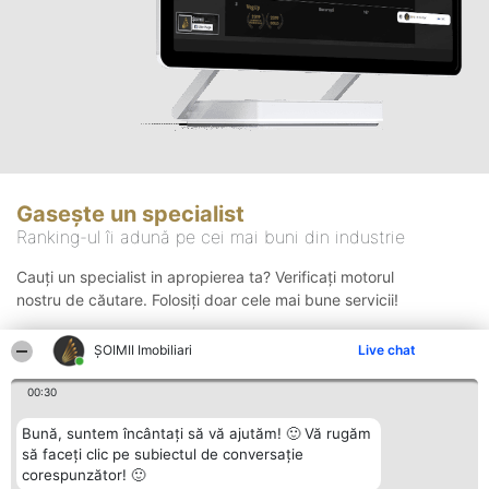
Gasește un specialist
Ranking-ul îi adună pe cei mai buni din industrie
Cauți un specialist in apropierea ta? Verificați motorul
nostru de căutare. Folosiți doar cele mai bune servicii!
ȘOIMII Imobiliari
Live chat
Căutare
00:30
Bună, suntem încântați să vă ajutăm! 🙂 Vă rugăm
să faceți clic pe subiectul de conversație
corespunzător! 🙂