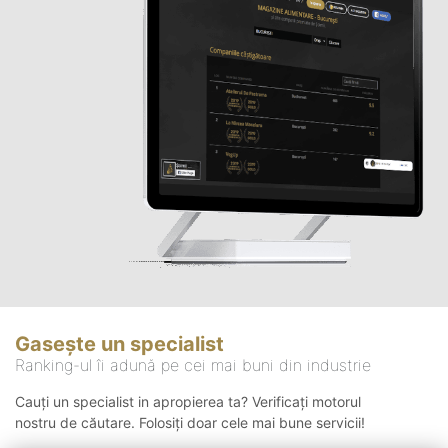
Gasește un specialist
Ranking-ul îi adună pe cei mai buni din industrie
Cauți un specialist in apropierea ta? Verificați motorul
nostru de căutare. Folosiți doar cele mai bune servicii!