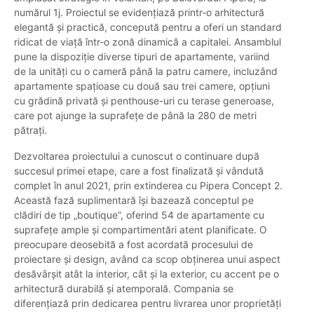
numărul 1j. Proiectul se evidențiază printr-o arhitectură
elegantă și practică, concepută pentru a oferi un standard
ridicat de viață într-o zonă dinamică a capitalei. Ansamblul
pune la dispoziție diverse tipuri de apartamente, variind
de la unități cu o cameră până la patru camere, incluzând
apartamente spațioase cu două sau trei camere, opțiuni
cu grădină privată și penthouse-uri cu terase generoase,
care pot ajunge la suprafețe de până la 280 de metri
pătrați.
Dezvoltarea proiectului a cunoscut o continuare după
succesul primei etape, care a fost finalizată și vândută
complet în anul 2021, prin extinderea cu Pipera Concept 2.
Această fază suplimentară își bazează conceptul pe
clădiri de tip „boutique”, oferind 54 de apartamente cu
suprafețe ample și compartimentări atent planificate. O
preocupare deosebită a fost acordată procesului de
proiectare și design, având ca scop obținerea unui aspect
desăvârșit atât la interior, cât și la exterior, cu accent pe o
arhitectură durabilă și atemporală. Compania se
diferențiază prin dedicarea pentru livrarea unor proprietăți