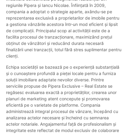
regiunile Pipera și Iancu Nicolae. Înființată în 2009,
compania a adoptat o strategie aparte, axându-se pe
reprezentarea exclusivă a proprietarilor de imobile pentru
a gestiona vânzările acestora într-un mod eficient și lipsit
de complicații. Principalul scop al activității este de a
facilita procesul de tranzacționare, maximizând prețul
obținut de vânzători și reducând durata necesară
finalizării unei tranzacții, totul fără stres suplimentar pentru
clienți.
Echipa societății se bazează pe o experiență substanțială
și o cunoaștere profundă a pieței locale pentru a furniza
soluții imobiliare adaptate nevoilor diverse. Printre
serviciile propuse de Pipera Exclusive – Real Estate se
regăsesc evaluarea exactă a proprietăților, crearea unor
planuri de marketing atent concepute și promovarea
eficientă pe o varietate de platforme. Compania
administrează integral procesul de vânzare, începând cu
analizarea actelor necesare și încheind cu semnarea
actelor notariale. Angajamentul față de profesionalism și
integritate este reflectat de modul exclusiv de colaborare