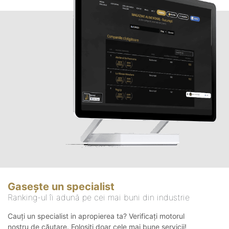
Gasește un specialist
Ranking-ul îi adună pe cei mai buni din industrie
Cauți un specialist in apropierea ta? Verificați motorul
nostru de căutare. Folosiți doar cele mai bune servicii!