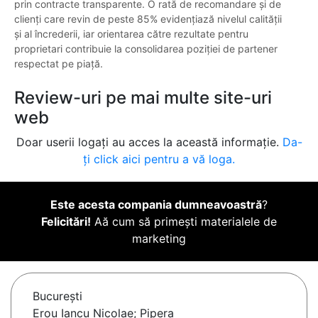
prin contracte transparente. O rată de recomandare și de
clienți care revin de peste 85% evidențiază nivelul calității
și al încrederii, iar orientarea către rezultate pentru
proprietari contribuie la consolidarea poziției de partener
respectat pe piață.
Review-uri pe mai multe site-uri
web
Doar userii logați au acces la această informație.
Da-
ți click aici pentru a vă loga.
Este acesta compania dumneavoastră
?
Felicitări!
Aă cum să primești materialele de
marketing
Bucureşti
Erou Iancu Nicolae; Pipera