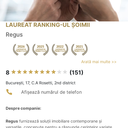
LAUREAT RANKING-UL ȘOIMII
Regus
Arată mai multe >>
8
(151)
Bucureşti, 17, C.A Rosetti, 2nd district
Afișează numărul de telefon
Despre companie:
Regus
furnizează soluții imobiliare contemporane și
versatile, concepute pentru a răspunde cerințelor variate