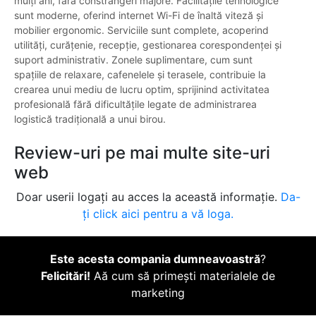
mulți ani, fără constrângeri majore. Facilitățile tehnologice
sunt moderne, oferind internet Wi-Fi de înaltă viteză și
mobilier ergonomic. Serviciile sunt complete, acoperind
utilități, curățenie, recepție, gestionarea corespondenței și
suport administrativ. Zonele suplimentare, cum sunt
spațiile de relaxare, cafenelele și terasele, contribuie la
crearea unui mediu de lucru optim, sprijinind activitatea
profesională fără dificultățile legate de administrarea
logistică tradițională a unui birou.
Review-uri pe mai multe site-uri
web
Doar userii logați au acces la această informație.
Da-
ți click aici pentru a vă loga.
Este acesta compania dumneavoastră
?
Felicitări!
Aă cum să primești materialele de
marketing