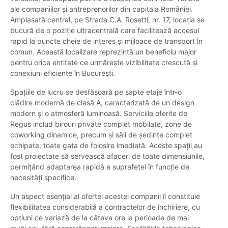
ale companiilor și antreprenorilor din capitala României.
Amplasată central, pe Strada C.A. Rosetti, nr. 17, locația se
bucură de o poziție ultracentrală care facilitează accesul
rapid la puncte cheie de interes și mijloace de transport în
comun. Această localizare reprezintă un beneficiu major
pentru orice entitate ce urmărește vizibilitate crescută și
conexiuni eficiente în București.
Spațiile de lucru se desfășoară pe șapte etaje într-o
clădire modernă de clasă A, caracterizată de un design
modern și o atmosferă luminoasă. Serviciile oferite de
Regus includ birouri private complet mobilate, zone de
coworking dinamice, precum și săli de ședințe complet
echipate, toate gata de folosire imediată. Aceste spații au
fost proiectate să servească afaceri de toate dimensiunile,
permițând adaptarea rapidă a suprafeței în funcție de
necesități specifice.
Un aspect esențial al ofertei acestei companii îl constituie
flexibilitatea considerabilă a contractelor de închiriere, cu
opțiuni ce variază de la câteva ore la perioade de mai