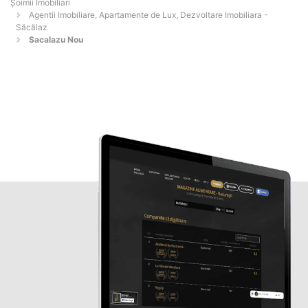
Șoimii Imobiliari
Agentii Imobiliare, Apartamente de Lux, Dezvoltare Imobiliara -
Săcălaz
Sacalazu Nou