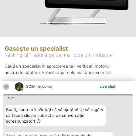
Gasește un specialist
Ranking-ul îi adună pe cei mai buni din industrie
Cauți un specialist in apropierea ta? Verificați motorul
nostru de căutare. Folosiți doar cele mai bune servicii!
ȘOIMII Imobiliari
Live chat
Căutare
11:47
Bună, suntem încântați să vă ajutăm! 🙂 Vă rugăm
să faceți clic pe subiectul de conversație
corespunzător! 🙂
Sunt un Laureat, vreau să ridic materiale de