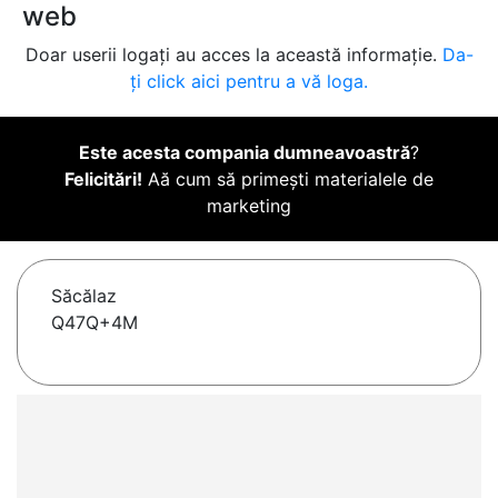
web
Doar userii logați au acces la această informație.
Da-
ți click aici pentru a vă loga.
Este acesta compania dumneavoastră
?
Felicitări!
Aă cum să primești materialele de
marketing
Săcălaz
Q47Q+4M