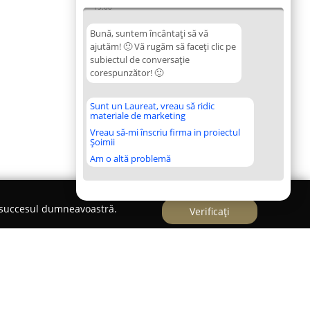
19:00
Bună, suntem încântați să vă
ajutăm! 🙂 Vă rugăm să faceți clic pe
subiectul de conversație
corespunzător! 🙂
Sunt un Laureat, vreau să ridic
materiale de marketing
Vreau să-mi înscriu firma in proiectul
Șoimii
Am o altă problemă
e succesul dumneavoastră.
Verificați