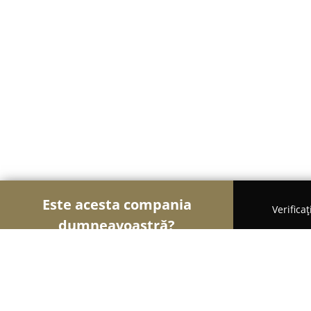
Este acesta compania
Verifica
dumneavoastră?
Șoimii Imobiliari
Agentii Imobiliare, Apartamente