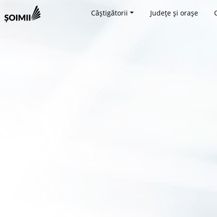
Câștigătorii
Județe și orașe