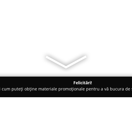
Felicitări!
ți cum puteți obține materiale promoționale pentru a vă bucura d
 de Lux, Dezvoltare Imobiliara - Timişoara
ImoWest Imobiliare