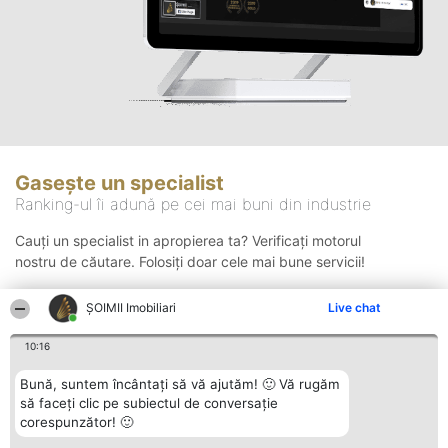
Gasește un specialist
Ranking-ul îi adună pe cei mai buni din industrie
Cauți un specialist in apropierea ta? Verificați motorul
nostru de căutare. Folosiți doar cele mai bune servicii!
ȘOIMII Imobiliari
Live chat
Căutare
10:16
Bună, suntem încântați să vă ajutăm! 🙂 Vă rugăm
să faceți clic pe subiectul de conversație
corespunzător! 🙂