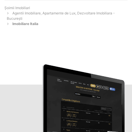
Șoimii Imobiliari
Agentii Imobiliare, Apartamente de Lux, Dezvoltare Imobiliara -
Bucureşti
Imobiliare Italia