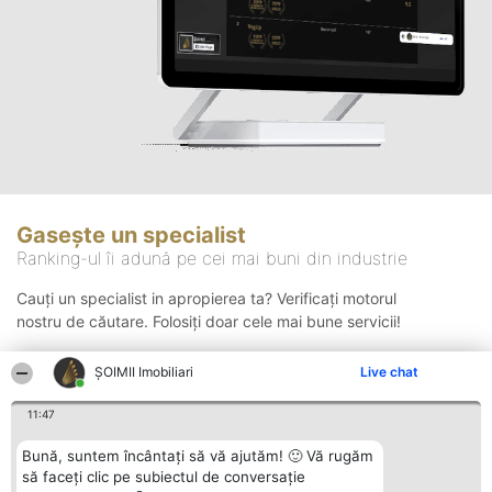
Gasește un specialist
Ranking-ul îi adună pe cei mai buni din industrie
Cauți un specialist in apropierea ta? Verificați motorul
nostru de căutare. Folosiți doar cele mai bune servicii!
ȘOIMII Imobiliari
Live chat
Căutare
11:47
Bună, suntem încântați să vă ajutăm! 🙂 Vă rugăm
să faceți clic pe subiectul de conversație