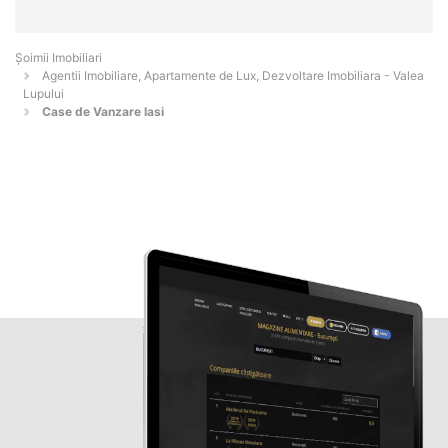
Șoimii Imobiliari
Agentii Imobiliare, Apartamente de Lux, Dezvoltare Imobiliara - Valea
Lupului
Case de Vanzare Iasi