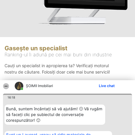
Gasește un specialist
Ranking-ul îi adună pe cei mai buni din industrie
Cauți un specialist in apropierea ta? Verificați motorul
nostru de căutare. Folosiți doar cele mai bune servicii!
ȘOIMII Imobiliari
Live chat
Căutare
16:18
Bună, suntem încântați să vă ajutăm! 🙂 Vă rugăm
să faceți clic pe subiectul de conversație
corespunzător! 🙂
Sunt un Laureat, vreau să ridic materiale de