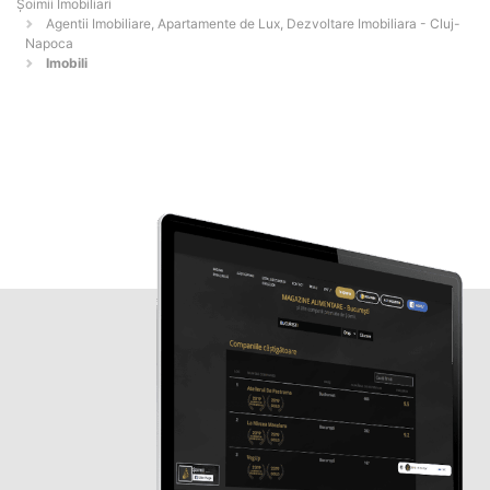
Șoimii Imobiliari
Agentii Imobiliare, Apartamente de Lux, Dezvoltare Imobiliara - Cluj-
Napoca
Imobili