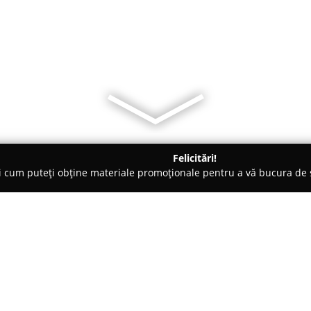
Felicitări!
ți cum puteți obține materiale promoționale pentru a vă bucura d
 de Lux, Dezvoltare Imobiliara - Bucureşti
Codrea Estate
Despre companie: