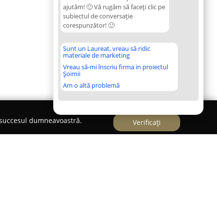
ajutăm! 🙂 Vă rugăm să faceți clic pe
subiectul de conversație
corespunzător! 🙂
Sunt un Laureat, vreau să ridic
materiale de marketing
Vreau să-mi înscriu firma in proiectul
Șoimii
Am o altă problemă
e succesul dumneavoastră.
Verificați