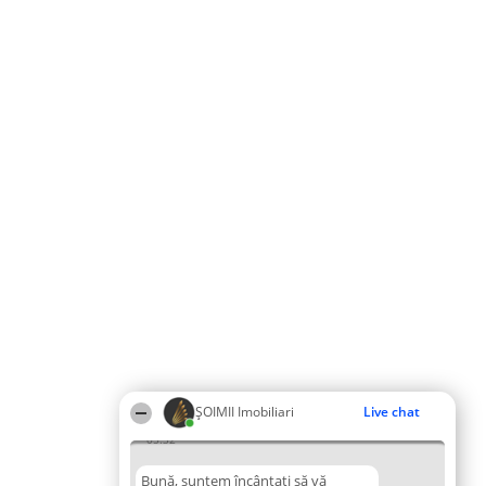
ȘOIMII Imobiliari
Live chat
05:32
Bună, suntem încântați să vă