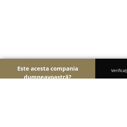
Este acesta compania
Verifica
dumneavoastră?
Șoimii Imobiliari
Agentii Imobiliare, Apartamente
Codrea Estate