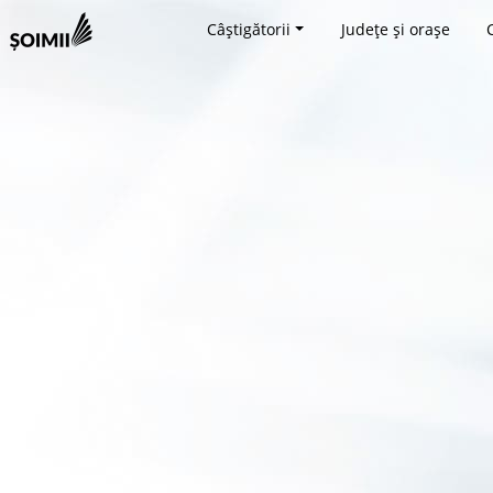
Câștigătorii
Județe și orașe