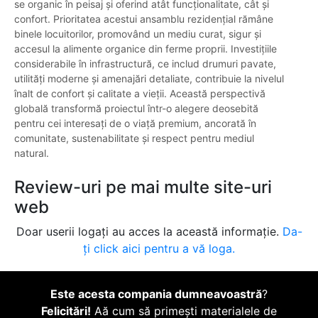
se organic în peisaj și oferind atât funcționalitate, cât și
confort. Prioritatea acestui ansamblu rezidențial rămâne
binele locuitorilor, promovând un mediu curat, sigur și
accesul la alimente organice din ferme proprii. Investițiile
considerabile în infrastructură, ce includ drumuri pavate,
utilități moderne și amenajări detaliate, contribuie la nivelul
înalt de confort și calitate a vieții. Această perspectivă
globală transformă proiectul într-o alegere deosebită
pentru cei interesați de o viață premium, ancorată în
comunitate, sustenabilitate și respect pentru mediul
natural.
Review-uri pe mai multe site-uri
web
Doar userii logați au acces la această informație.
Da-
ți click aici pentru a vă loga.
Este acesta compania dumneavoastră
?
Felicitări!
Aă cum să primești materialele de