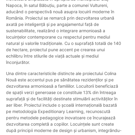
Napoca, în satul Băbuțiu, parte a comunei Vultureni,
aducând o perspectivă nouă asupra locuirii moderne în
România. Proiectul se remarcă prin dezvoltarea urbană
axată pe inteligență și pe angajamentul față de
sustenabilitate, realizând o integrare armonioasă a
locuințelor contemporane cu respectul pentru mediul
natural și valorile tradiționale. Cu o suprafață totală de 140
de hectare, proiectul pune accent pe crearea unui
echilibru între stilurile de viață actuale și mediul
înconjurător.
Una dintre caracteristicile distincte ale proiectului Colina
Nouă este accentul pus pe sănătatea rezidenților și pe
dezvoltarea armonioasă a familiilor. Locuitorii beneficiază
de spații verzi generoase ce constituie 13% din întreaga
suprafață și de facilități destinate stimulării activităților în
aer liber. Proiectul include o școală internațională bazată
pe metodologia Expeditionary Learning, recunoscută
pentru metodele pedagogice inovatoare ce încurajează
dezvoltarea completă a copiilor. Locuințele sunt create
după principii moderne de design și urbanism, integrându-