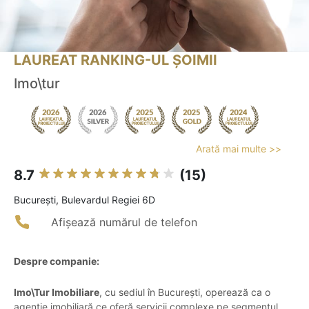
LAUREAT RANKING-UL ȘOIMII
Imo\tur
Arată mai multe >>
8.7
(15)
Bucureşti, Bulevardul Regiei 6D
Afișează numărul de telefon
Despre companie:
Imo\Tur Imobiliare
, cu sediul în București, operează ca o
agenție imobiliară ce oferă servicii complexe pe segmentul