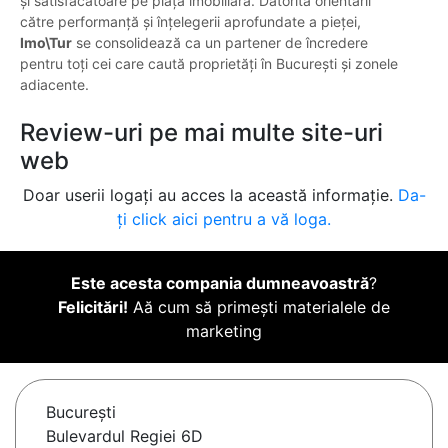
și satisfăcătoare pe piața imobiliară. Datorită orientării
către performanță și înțelegerii aprofundate a pieței,
Imo\Tur
se consolidează ca un partener de încredere
pentru toți cei care caută proprietăți în București și zonele
adiacente.
Review-uri pe mai multe site-uri
web
Doar userii logați au acces la această informație.
Da-
ți click aici pentru a vă loga.
Este acesta compania dumneavoastră
?
Felicitări!
Aă cum să primești materialele de
marketing
Bucureşti
Bulevardul Regiei 6D