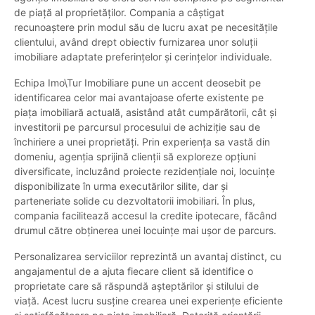
de piață al proprietăților. Compania a câștigat
recunoaștere prin modul său de lucru axat pe necesitățile
clientului, având drept obiectiv furnizarea unor soluții
imobiliare adaptate preferințelor și cerințelor individuale.
Echipa Imo\Tur Imobiliare pune un accent deosebit pe
identificarea celor mai avantajoase oferte existente pe
piața imobiliară actuală, asistând atât cumpărătorii, cât și
investitorii pe parcursul procesului de achiziție sau de
închiriere a unei proprietăți. Prin experiența sa vastă din
domeniu, agenția sprijină clienții să exploreze opțiuni
diversificate, incluzând proiecte rezidențiale noi, locuințe
disponibilizate în urma executărilor silite, dar și
parteneriate solide cu dezvoltatorii imobiliari. În plus,
compania facilitează accesul la credite ipotecare, făcând
drumul către obținerea unei locuințe mai ușor de parcurs.
Personalizarea serviciilor reprezintă un avantaj distinct, cu
angajamentul de a ajuta fiecare client să identifice o
proprietate care să răspundă așteptărilor și stilului de
viață. Acest lucru susține crearea unei experiențe eficiente