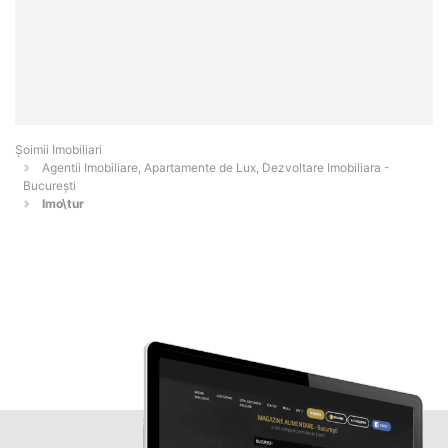
Șoimii Imobiliari
Agentii Imobiliare, Apartamente de Lux, Dezvoltare Imobiliara -
Bucureşti
Imo\tur