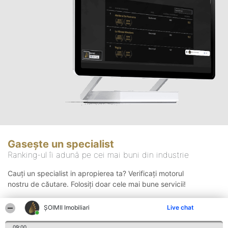
Gasește un specialist
Ranking-ul îi adună pe cei mai buni din industrie
Cauți un specialist in apropierea ta? Verificați motorul
nostru de căutare. Folosiți doar cele mai bune servicii!
ȘOIMII Imobiliari
Live chat
Căutare
09:00