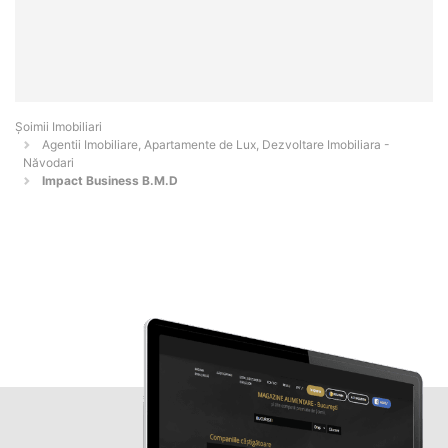
Șoimii Imobiliari
Agentii Imobiliare, Apartamente de Lux, Dezvoltare Imobiliara -
Năvodari
Impact Business B.M.D