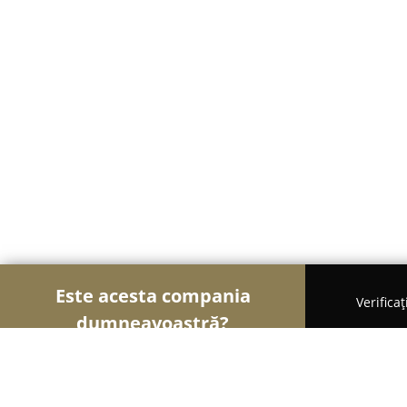
Este acesta compania
Verifica
dumneavoastră?
Șoimii Imobiliari
Agentii Imobiliare, Apartament