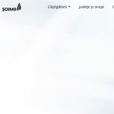
Câștigătorii
Județe și orașe