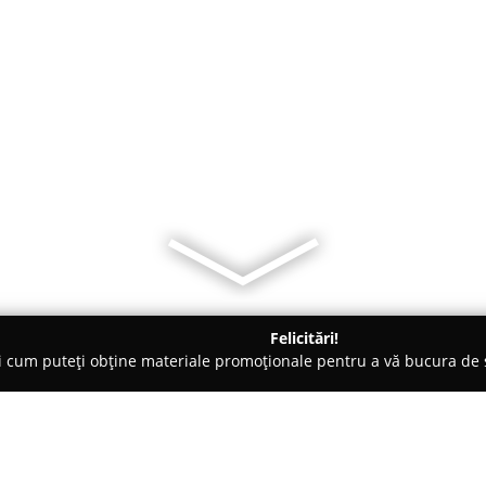
Felicitări!
ți cum puteți obține materiale promoționale pentru a vă bucura d
e de Lux, Dezvoltare Imobiliara - Cluj-Napoca
Razvan Vulpe - Co