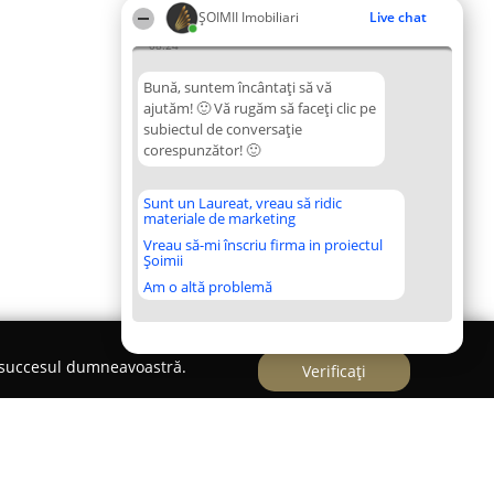
ȘOIMII Imobiliari
Live chat
08:24
Bună, suntem încântați să vă
ajutăm! 🙂 Vă rugăm să faceți clic pe
subiectul de conversație
corespunzător! 🙂
Sunt un Laureat, vreau să ridic
materiale de marketing
Vreau să-mi înscriu firma in proiectul
Șoimii
Am o altă problemă
e succesul dumneavoastră.
Verificați
nsilier Imobiliar