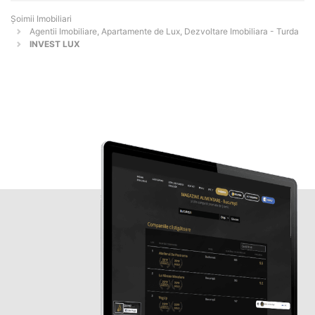
Șoimii Imobiliari
Agentii Imobiliare, Apartamente de Lux, Dezvoltare Imobiliara - Turda
INVEST LUX