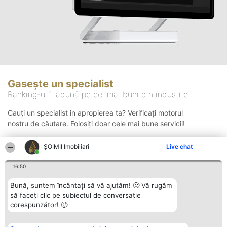
Gasește un specialist
Ranking-ul îi adună pe cei mai buni din industrie
Cauți un specialist in apropierea ta? Verificați motorul
nostru de căutare. Folosiți doar cele mai bune servicii!
ȘOIMII Imobiliari
Live chat
Căutare
16:50
Bună, suntem încântați să vă ajutăm! 🙂 Vă rugăm
să faceți clic pe subiectul de conversație
corespunzător! 🙂