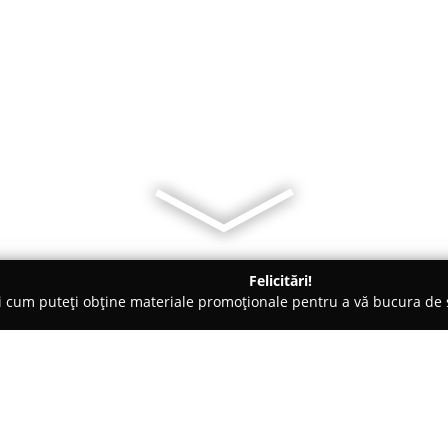
Felicitări!
ți cum puteți obține materiale promoționale pentru a vă bucura d
 de Lux, Dezvoltare Imobiliara - Iaşi
Case-Vile la tara