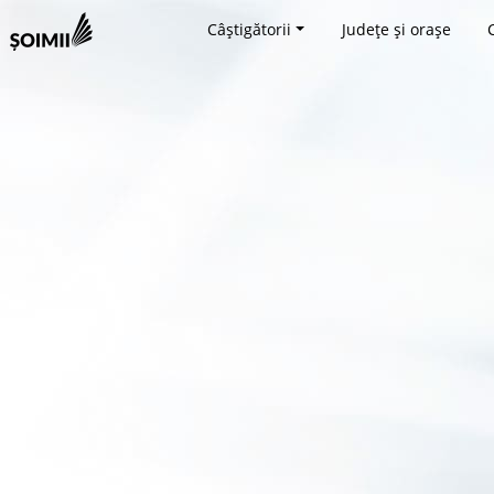
Câștigătorii
Județe și orașe