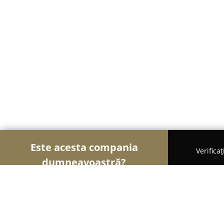
Este acesta compania
Verifica
dumneavoastră?
Șoimii Imobiliari
Agentii Imobiliare, Apartamente