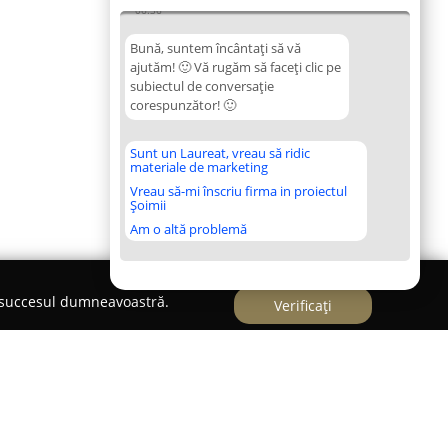
06:36
Bună, suntem încântați să vă
ajutăm! 🙂 Vă rugăm să faceți clic pe
subiectul de conversație
corespunzător! 🙂
Sunt un Laureat, vreau să ridic
materiale de marketing
Vreau să-mi înscriu firma in proiectul
Șoimii
Am o altă problemă
e succesul dumneavoastră.
Verificați