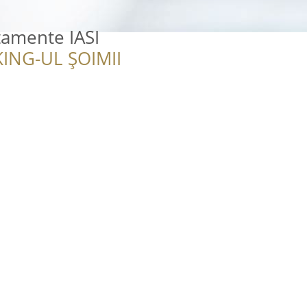
rtamente IASI
ING-UL ȘOIMII