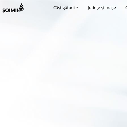
Câștigătorii
Județe și orașe