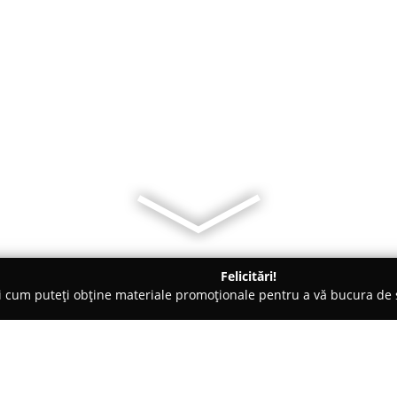
Felicitări!
ți cum puteți obține materiale promoționale pentru a vă bucura d
 de Lux, Dezvoltare Imobiliara - Iaşi
Inchirieri apartamente IA