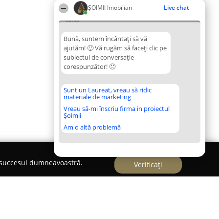
ȘOIMII Imobiliari
Live chat
22:54
Bună, suntem încântați să vă
ajutăm! 🙂 Vă rugăm să faceți clic pe
subiectul de conversație
corespunzător! 🙂
Sunt un Laureat, vreau să ridic
materiale de marketing
Vreau să-mi înscriu firma in proiectul
Șoimii
Am o altă problemă
e succesul dumneavoastră.
Verificați
SI