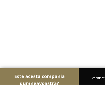
Este acesta compania
Verifica
dumneavoastră?
Șoimii Imobiliari
Agentii Imobiliare, Apartamente