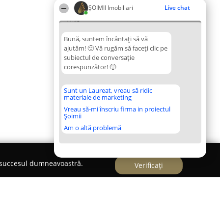
ȘOIMII Imobiliari
Live chat
11:34
Bună, suntem încântați să vă
ajutăm! 🙂 Vă rugăm să faceți clic pe
subiectul de conversație
corespunzător! 🙂
Sunt un Laureat, vreau să ridic
materiale de marketing
Vreau să-mi înscriu firma in proiectul
Șoimii
Am o altă problemă
e succesul dumneavoastră.
Verificați
 Hotelier Oradea