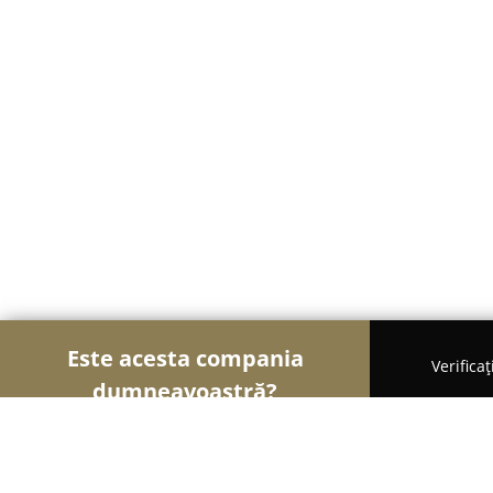
Este acesta compania
Verifica
dumneavoastră?
Șoimii Imobiliari
Agentii Imobiliare, Apartament