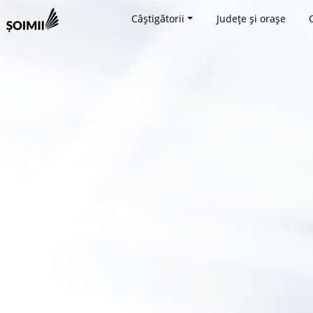
Câștigătorii
Județe și orașe