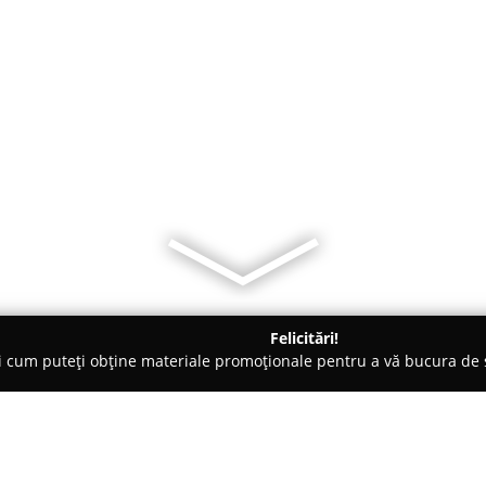
Felicitări!
ți cum puteți obține materiale promoționale pentru a vă bucura d
e de Lux, Dezvoltare Imobiliara - Oradea
Apartamente in Regim