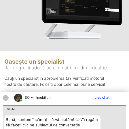
Gasește un specialist
Ranking-ul îi adună pe cei mai buni din industrie
Cauți un specialist in apropierea ta? Verificați motorul
nostru de căutare. Folosiți doar cele mai bune servicii!
ȘOIMII Imobiliari
Live chat
Căutare
01:33
Bună, suntem încântați să vă ajutăm! 🙂 Vă rugăm
să faceți clic pe subiectul de conversație