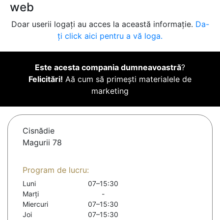
web
Doar userii logați au acces la această informație.
Da-
ți click aici pentru a vă loga.
Este acesta compania dumneavoastră
?
Felicitări!
Aă cum să primești materialele de
marketing
Cisnădie
Magurii 78
Program de lucru:
Luni
07–15:30
Marți
-
Miercuri
07–15:30
Joi
07–15:30