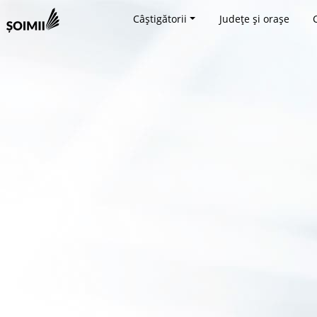
Câștigătorii
Județe și orașe