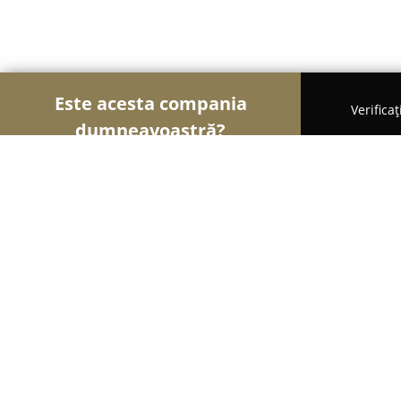
Este acesta compania
Verifica
dumneavoastră?
Șoimii Imobiliari
Agentii Imobiliare, Apartamente
Ardeal Imobiliare
8.9
(29)