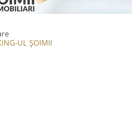
are
ING-UL ȘOIMII