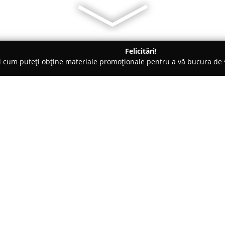
Felicitări!
ți cum puteți obține materiale promoționale pentru a vă bucura d
 de Lux, Dezvoltare Imobiliara - Zalău
Ardeal Imobiliare
Despre companie:
Ardeal Imobiliare
operează ca 
și împrejurimi, fiind dedicată 
de solicitări imobiliare. Agenți
locale și abordează fiecare caz
Arată mai multe >>
concrete ale fiecărui client. Ec
facilitarea unui proces de tran