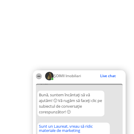
ȘOIMII Imobiliari
Live chat
01:47
Bună, suntem încântați să vă
ajutăm! 🙂 Vă rugăm să faceți clic pe
subiectul de conversație
corespunzător! 🙂
Sunt un Laureat, vreau să ridic
materiale de marketing