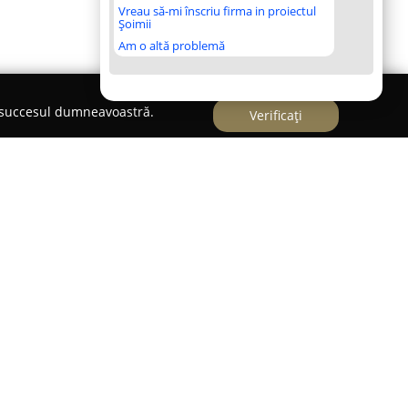
Vreau să-mi înscriu firma in proiectul
Șoimii
Am o altă problemă
e succesul dumneavoastră.
Verificați
o agenție imobiliară de încredere în zona Zalău
oferirii unor servicii complexe pentru o gamă largă
a se remarcă printr-o cunoaștere solidă a pieței
 cu soluții personalizate, adaptându-se nevoilor
hipa de specialiști manifestă dedicare prin
zacționare fără stres, gestionând fiecare etapă, de