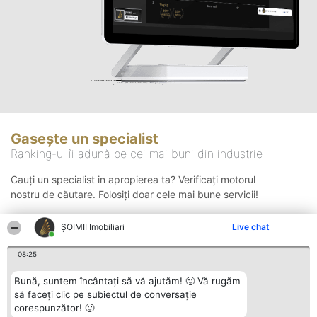
Gasește un specialist
Ranking-ul îi adună pe cei mai buni din industrie
Cauți un specialist in apropierea ta? Verificați motorul
nostru de căutare. Folosiți doar cele mai bune servicii!
ȘOIMII Imobiliari
Live chat
Căutare
08:25
Bună, suntem încântați să vă ajutăm! 🙂 Vă rugăm
să faceți clic pe subiectul de conversație
corespunzător! 🙂