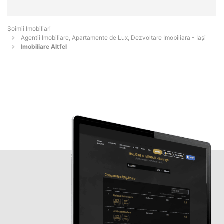
Șoimii Imobiliari
Agentii Imobiliare, Apartamente de Lux, Dezvoltare Imobiliara - Iaşi
Imobiliare Altfel