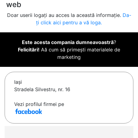
web
Doar userii logați au acces la această informație.
Da-
ți click aici pentru a vă loga.
Este acesta compania dumneavoastră
?
Felicitări!
Aă cum să primești materialele de
marketing
Iaşi
Stradela Silvestru, nr. 16
Vezi profilul firmei pe