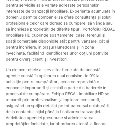
pentru serviciile sale variate adresate persoanelor
interesate de tranzacții imobiliare. Experiența acumulată în
domeniu permite companiei să ofere consultanță și soluții
profesionale celor care doresc să cumpere, să vândă sau
să închirieze proprietăți de diferite tipuri. Portofoliul REGAL
Imobiliare HD cuprinde apartamente, case, terenuri și
spații comerciale disponibile atât pentru vânzare, cât și
pentru închiriere, în orașul Hunedoara și în zona
învecinată, facilitând identificarea unor opțiuni potrivite
pentru diverși clienți și investitori.
Un element cheie al serviciilor furnizate de această
agenție constă în aplicarea unui comision de 0% la
achiziție pentru cumpărători, ceea ce reprezintă o
economie importantă și elimină o parte din barierele în
procesul de cumpărare. Echipa REGAL Imobiliare HD se
remarcă prin profesionalism și implicare constantă,
asigurând un sprijin detaliat pe tot parcursul colaborării,
de la contactul inițial până la finalizarea tranzacției.
Activitatea agenției presupune și administrarea
proprietăților închiriate, iar abordarea atentă la fiecare