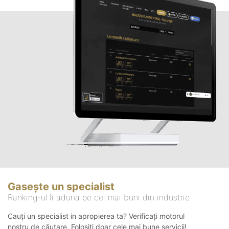
Gasește un specialist
Ranking-ul îi adună pe cei mai buni din industrie
Cauți un specialist in apropierea ta? Verificați motorul
nostru de căutare. Folosiți doar cele mai bune servicii!