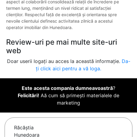
aspect al colaborării consolidează relații de încredere pe
termen lung, menținând un nivel ridicat al satisfacției
clienților. Respectul față de excelență și orientarea spre
nevoile clientului definesc activitatea zilnică a acestui
operator imobiliar din Hunedoara.
Review-uri pe mai multe site-uri
web
Doar userii logați au acces la această informație.
Da-
ți click aici pentru a vă loga.
Este acesta compania dumneavoastră
?
Felicitări!
Aă cum să primești materialele de
marketing
Răcăştia
Hunedoara