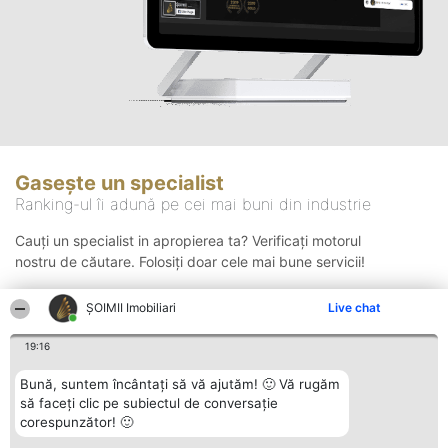
Gasește un specialist
Ranking-ul îi adună pe cei mai buni din industrie
Cauți un specialist in apropierea ta? Verificați motorul
nostru de căutare. Folosiți doar cele mai bune servicii!
ȘOIMII Imobiliari
Live chat
Căutare
19:16
Bună, suntem încântați să vă ajutăm! 🙂 Vă rugăm
să faceți clic pe subiectul de conversație
corespunzător! 🙂