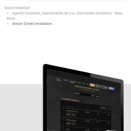
Șoimii Imobiliari
Agentii Imobiliare, Apartamente de Lux, Dezvoltare Imobiliara - Baia
Mare
Smart Credit Imobiliare